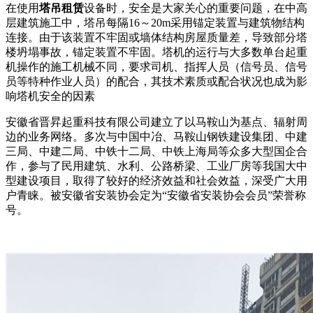
在使用
塔吊租赁
设备时，安全是大家关心的重要问题，在中高
层建筑施工中，塔吊每隔16～20m采用锚定装置与建筑物结构
连接。由于该装置不牢固或墙体结构房屋质量差，导致部分塔
楼坍塌事故，锚定装置不牢固。塔机的运行与大多数单台起重
机操作的施工机械不同，要求司机、指挥人员（信号员、信号
员等特种作业人员）的配合，其技术素质或配合状况也成为影
响塔机安全的因素
安徽省晋昇起重科技有限公司建立了以马鞍山为基点、辐射周
边的业务网络。多次与中国中冶、马鞍山钢铁建设集团、中建
三局、中建二局、中铁十二局、中铁上海局等众多大型国企合
作，参与了民用建筑、水利、公路桥梁、工业厂房等我国大中
型建设项目，取得了较好的经济效益和社会效益，深受广大用
户青睐。被安徽省安装协会定为“安徽省安装协会会员”荣誉称
号。