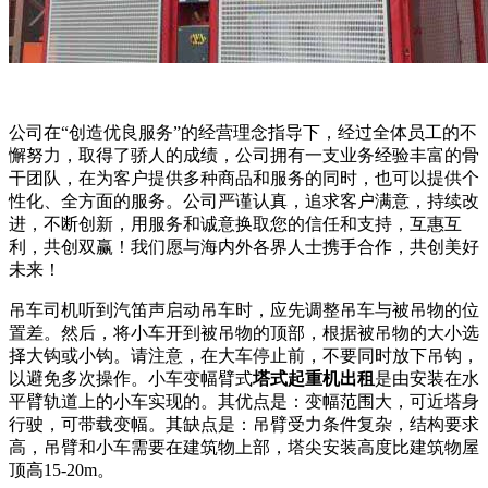
公司在“创造优良服务”的经营理念指导下，经过全体员工的不
懈努力，取得了骄人的成绩，公司拥有一支业务经验丰富的骨
干团队，在为客户提供多种商品和服务的同时，也可以提供个
性化、全方面的服务。公司严谨认真，追求客户满意，持续改
进，不断创新，用服务和诚意换取您的信任和支持，互惠互
利，共创双赢！我们愿与海内外各界人士携手合作，共创美好
未来！
吊车司机听到汽笛声启动吊车时，应先调整吊车与被吊物的位
置差。然后，将小车开到被吊物的顶部，根据被吊物的大小选
择大钩或小钩。请注意，在大车停止前，不要同时放下吊钩，
以避免多次操作。小车变幅臂式
塔式起重机出租
是由安装在水
平臂轨道上的小车实现的。其优点是：变幅范围大，可近塔身
行驶，可带载变幅。其缺点是：吊臂受力条件复杂，结构要求
高，吊臂和小车需要在建筑物上部，塔尖安装高度比建筑物屋
顶高15-20m。