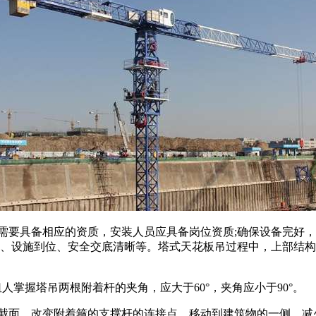
具备相应的资质，安装人员应具备岗位资质;确保设备完好，安装
分、设施到位、安全交底清晰等。塔式天花板吊过程中，上部结
握塔吊两根附着杆的夹角，应大于60°，夹角应小于90°。
面，改变附着箍的支撑杆的连接点，移动到建筑物的一侧，减